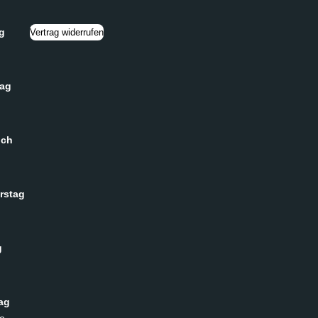
g
Vertrag widerrufen
tag
och
rstag
g
ag