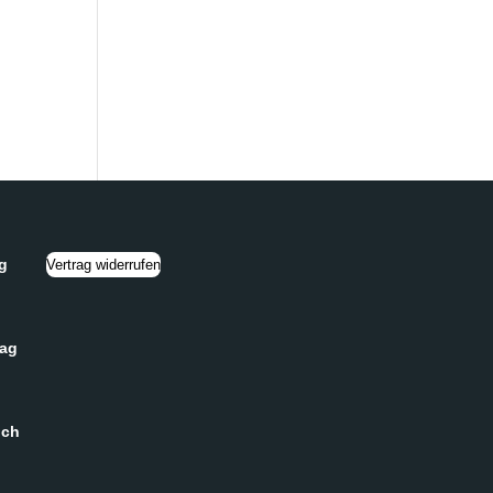
g
Vertrag widerrufen
tag
och