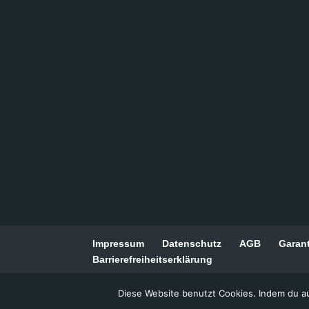
Impressum
Datenschutz
AGB
Garan
Barrierefreiheitserklärung
Diese Website benutzt Cookies. Indem du a
© 2026 AXDIA International GmbH