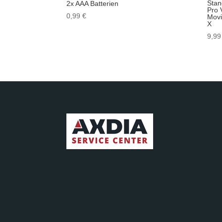
Stan
2x AAA Batterien
Pro 
0,99
€
Movi
X
9,9