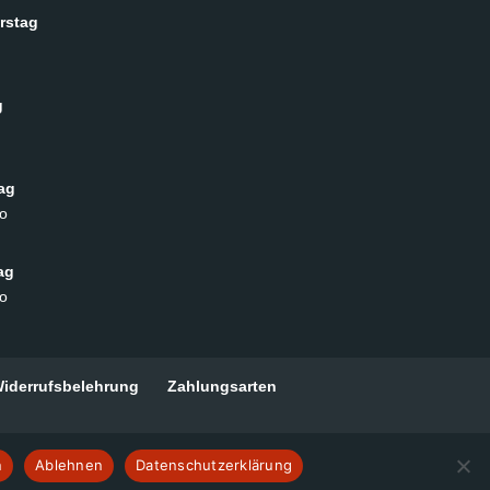
rstag
g
ag
o
ag
o
iderrufsbelehrung
Zahlungsarten
n
Ablehnen
Datenschutzerklärung