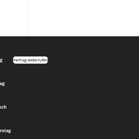
g
Vertrag widerrufen
tag
och
rstag