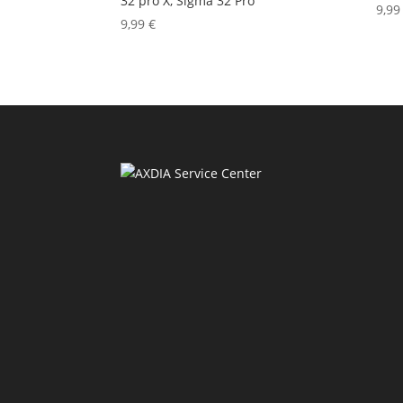
32 pro X, Sigma 32 Pro
9,9
9,99
€