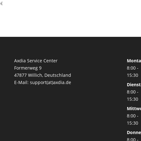
9
€
Axdia Service Center
Monta
Formerweg 9
8:00 -
47877 Willich
,
Deutschland
15:30
E-Mail: support(at)axdia.de
Diens
8:00 -
15:30
Mittw
8:00 -
15:30
Donne
8:00 -