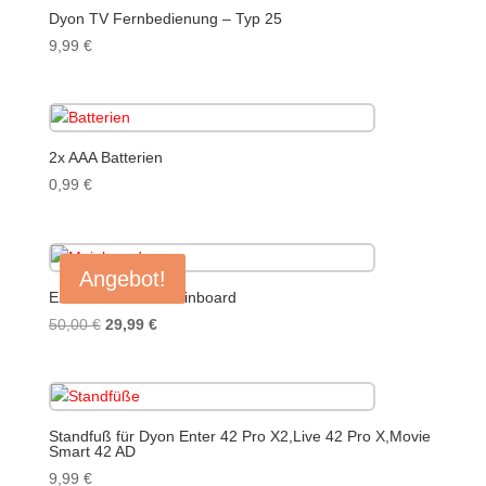
Dyon TV Fernbedienung – Typ 25
9,99
€
2x AAA Batterien
0,99
€
Angebot!
Enter 42 Pro X2 Mainboard
Ursprünglicher
Aktueller
50,00
€
29,99
€
Preis
Preis
war:
ist:
50,00 €
29,99 €.
Standfuß für Dyon Enter 42 Pro X2,Live 42 Pro X,Movie
Smart 42 AD
9,99
€