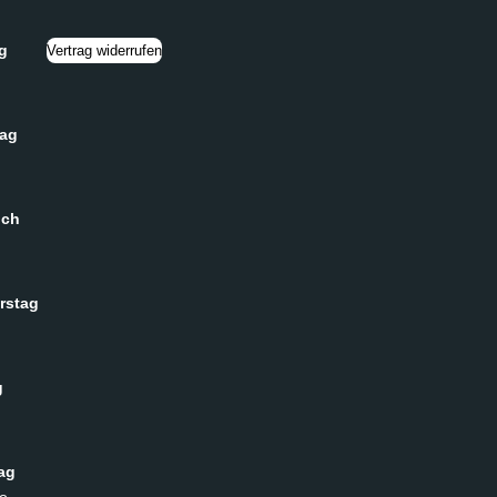
g
Vertrag widerrufen
tag
och
rstag
g
ag