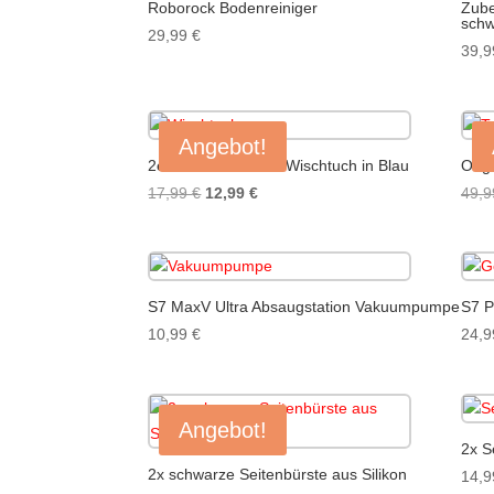
Roborock Bodenreiniger
Zube
schw
29,99
€
39,
Angebot!
2er Pack VibraRise Wischtuch in Blau
Orig
Ursprünglicher
Aktueller
17,99
€
12,99
€
49,
Preis
Preis
war:
ist:
17,99 €
12,99 €.
S7 MaxV Ultra Absaugstation Vakuumpumpe
S7 P
10,99
€
24,
Angebot!
2x S
2x schwarze Seitenbürste aus Silikon
14,