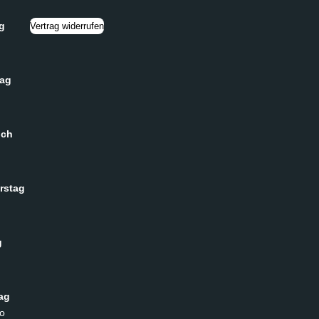
g
Vertrag widerrufen
tag
och
rstag
g
ag
o