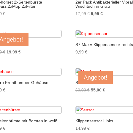
hörset 2xSeitenbürste
2er Pack Antibakterieller Vibra
arz,2xMop,2xFilter
Wischtuch in Grau
Ursprünglicher
Aktueller
99
€
17,99
€
9,99
€
Preis
Preis
war:
ist:
17,99 €
9,99 €.
Angebot!
inal Turbine
S7 MaxV Klippensensor rechts
Ursprünglicher
Aktueller
99
€
19,99
€
9,99
€
Preis
Preis
war:
ist:
49,99 €
19,99 €.
Angebot!
ro Frontbumper-Gehäuse
S7 Pro Mainboard
Ursprünglicher
Aktueller
99
€
60,00
€
55,00
€
Preis
Preis
war:
ist:
60,00 €
55,00 €.
eitenbürste mit Borsten in weiß
Klippensensor Links
99
€
14,99
€