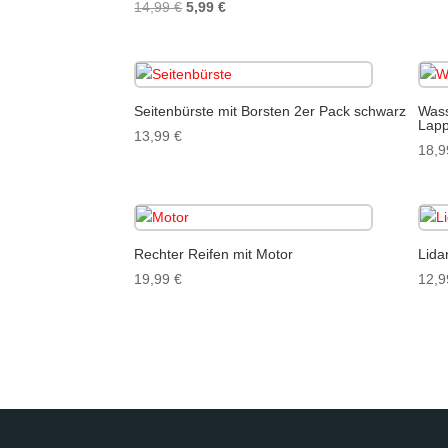
Ursprünglicher
Aktueller
14,99
€
5,99
€
Preis
Preis
war:
ist:
14,99 €
5,99 €.
Seitenbürste mit Borsten 2er Pack schwarz
Wass
Lap
13,99
€
18,
Rechter Reifen mit Motor
Lida
19,99
€
12,