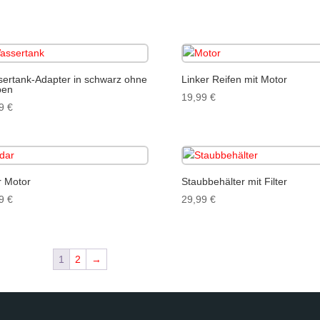
ertank-Adapter in schwarz ohne
Linker Reifen mit Motor
pen
19,99
€
99
€
r Motor
Staubbehälter mit Filter
99
€
29,99
€
1
2
→