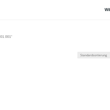
Wi
801.001“