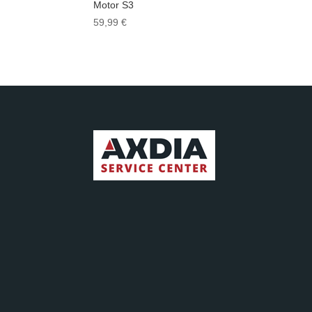
Motor S3
59,99
€