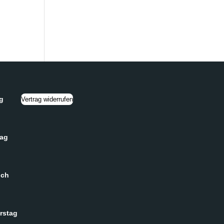
g
Vertrag widerrufen
tag
och
rstag