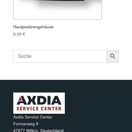
Hautpwalzengehäuse
9,99
€
Axdia Service Center
Formerweg 9
47877 Willich
,
Deutschland