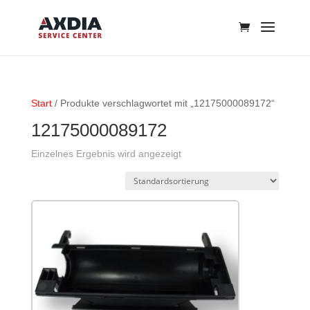
Start
/ Produkte verschlagwortet mit „12175000089172“
12175000089172
Einzelnes Ergebnis wird angezeigt