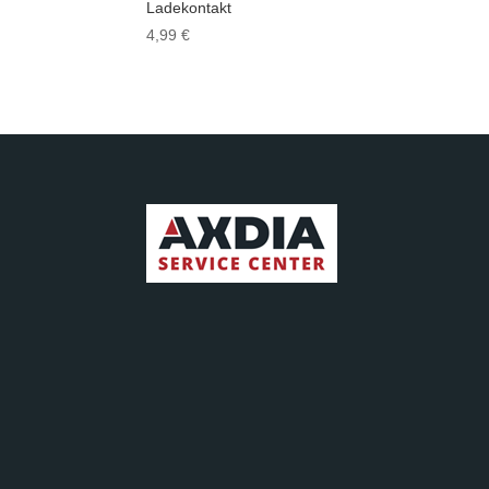
Ladekontakt
4,99
€