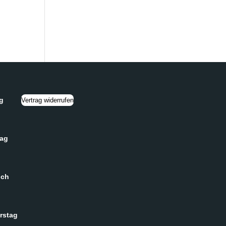
g
Vertrag widerrufen
tag
och
rstag