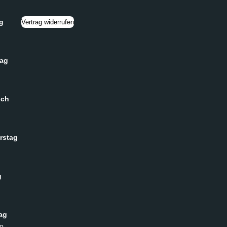
g
Vertrag widerrufen
tag
och
rstag
g
ag
o