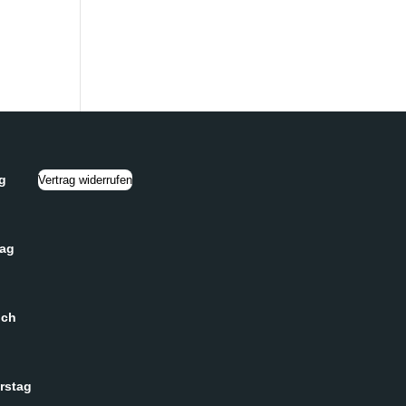
g
Vertrag widerrufen
tag
och
rstag