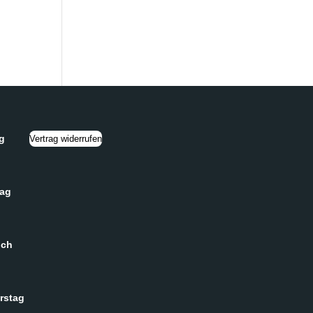
g
Vertrag widerrufen
tag
och
rstag