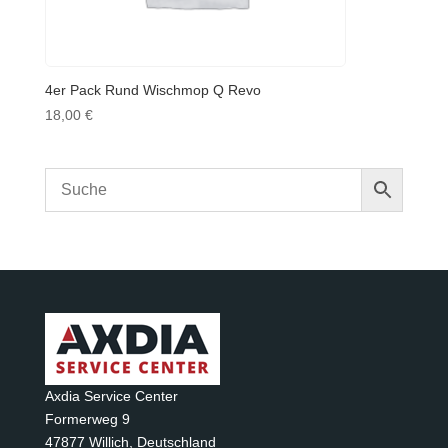
4er Pack Rund Wischmop Q Revo
18,00
€
Axdia Service Center
Formerweg 9
47877 Willich
,
Deutschland