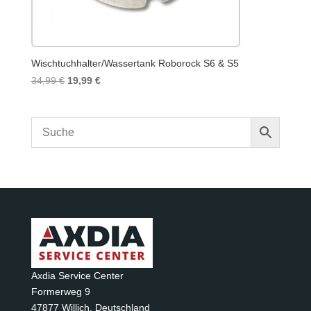
Wischtuchhalter/Wassertank Roborock S6 & S5
Ursprünglicher
Aktueller
34,99
€
19,99
€
Preis
Preis
war:
ist:
34,99 €
19,99 €.
Axdia Service Center
Formerweg 9
47877 Willich
,
Deutschland