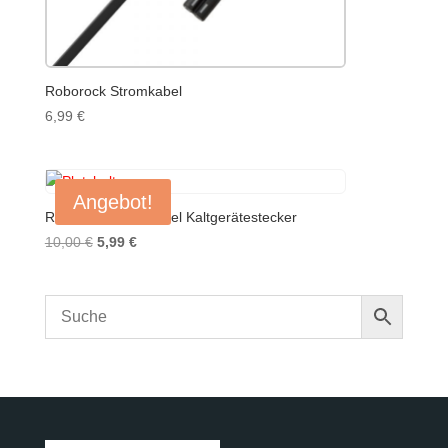
Roborock Stromkabel
6,99
€
Angebot!
Roborock Stromkabel Kaltgerätestecker
Ursprünglicher
Aktueller
10,00
€
5,99
€
Preis
Preis
war:
ist:
10,00 €
5,99 €.