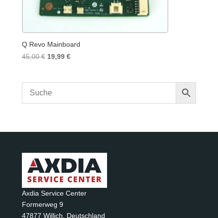
Q Revo Mainboard
Ursprünglicher
Aktueller
45,00
€
19,99
€
Preis
Preis
war:
ist:
45,00 €
19,99 €.
Axdia Service Center
Formerweg 9
47877 Willich
,
Deutschland