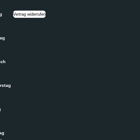
g
Vertrag widerrufen
tag
och
rstag
g
ag