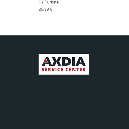
H7 Turbine
26,99
€