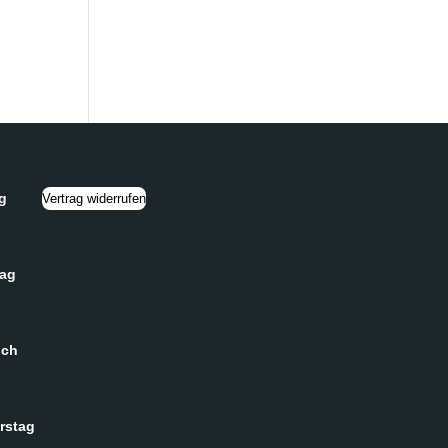
g
Vertrag widerrufen
tag
och
rstag