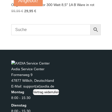
Angebot!
Original Xiaomi Motor 300 Watt 8,5″ 1A B Ware in rot
Ursprünglicher
Aktueller
99,99
€
29,95
€
Preis
Preis
war:
ist:
99,99 €
29,95 €.
Axdia Service Center
Formerweg 9
47877 Willich
,
Deutschland
E-Mail: support(at)axdia.de
Montag
Vertrag widerrufen
8:00 - 15:30
Dienstag
8:00 - 15:30