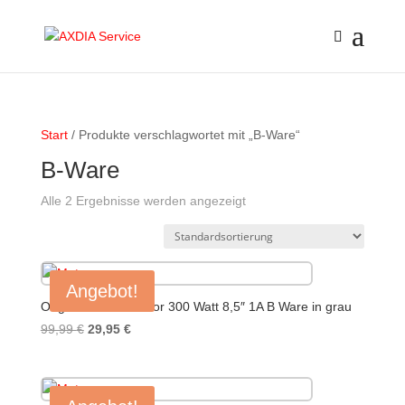
Start
/ Produkte verschlagwortet mit „B-Ware“
B-Ware
Alle 2 Ergebnisse werden angezeigt
Angebot!
Original Xiaomi Motor 300 Watt 8,5″ 1A B Ware in grau
Ursprünglicher
Aktueller
99,99
€
29,95
€
Preis
Preis
war:
ist:
99,99 €
29,95 €.