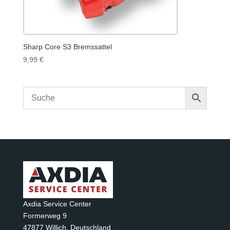
Sharp Core S3 Bremssattel
9,99
€
Axdia Service Center
Formerweg 9
47877 Willich
,
Deutschland