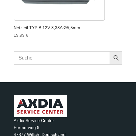
Netzteil TYP B 12V 3,33A Ø5,5mm
19,99
€
Axdia Service Center
Formerweg 9
47877 Willich
,
Deutschland