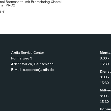
inal Bremssattel mit Bremsbelag Xiaomi
oter PRO2
99
€
Axdia Service Center
Monta
Formerweg 9
8:00 -
47877 Willich
,
Deutschland
15:30
E-Mail: support(at)axdia.de
Diens
8:00 -
15:30
Mittw
8:00 -
15:30
Donne