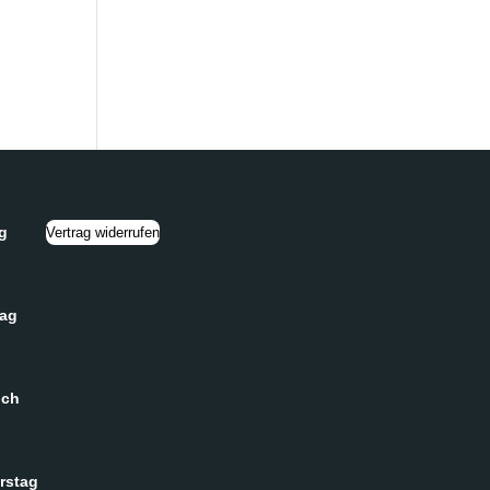
g
Vertrag widerrufen
tag
och
rstag