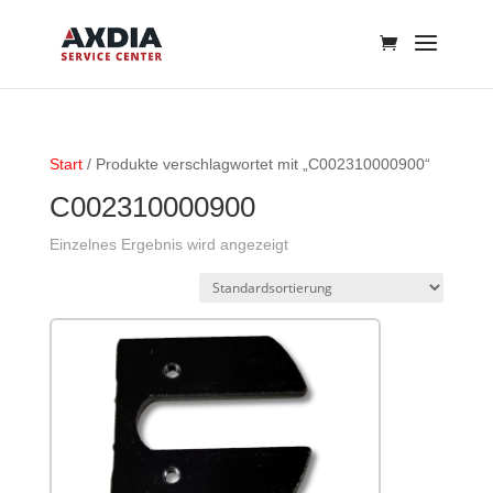
Start
/ Produkte verschlagwortet mit „C002310000900“
C002310000900
Einzelnes Ergebnis wird angezeigt