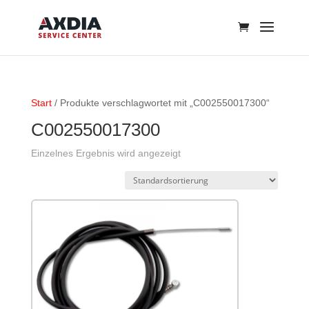
Start
/ Produkte verschlagwortet mit „C002550017300“
C002550017300
Einzelnes Ergebnis wird angezeigt