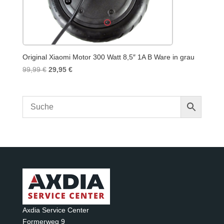
Original Xiaomi Motor 300 Watt 8,5″ 1A B Ware in grau
Ursprünglicher
Aktueller
99,99
€
29,95
€
Preis
Preis
war:
ist:
99,99 €
29,95 €.
Axdia Service Center
Formerweg 9