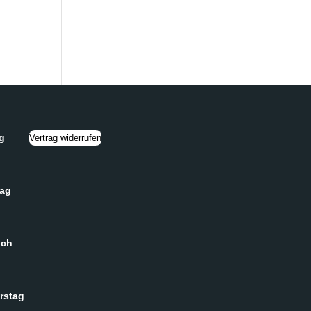
g
Vertrag widerrufen
tag
och
rstag