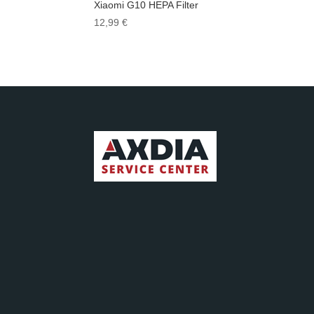
Xiaomi G10 HEPA Filter
12,99
€