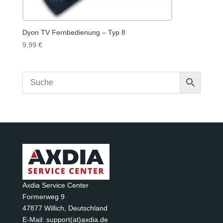
Dyon TV Fernbedienung – Typ 8
9,99
€
Axdia Service Center
Formerweg 9
47877 Willich
,
Deutschland
E-Mail: support(at)axdia.de