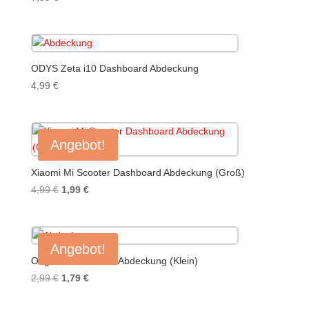
ODYS Zeta i10 Dashboard Abdeckung
4,99
€
Angebot!
Xiaomi Mi Scooter Dashboard Abdeckung (Groß)
Ursprünglicher
Aktueller
4,99
€
1,99
€
Preis
Preis
war:
ist:
4,99 €
1,99 €.
Angebot!
Original Dashboard Abdeckung (Klein)
Ursprünglicher
Aktueller
2,99
€
1,79
€
Preis
Preis