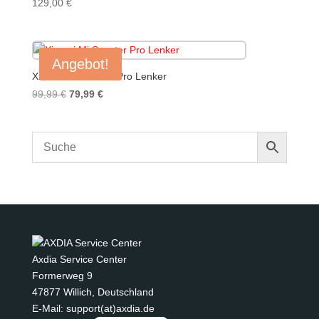
129,00
€
Angebot!
Xiaomi Mi Scooter Pro Lenker
Ursprünglicher
Aktueller
99,99
€
79,99
€
Preis
Preis
war:
ist:
99,99 €
79,99 €.
Axdia Service Center
Formerweg 9
47877 Willich
,
Deutschland
E-Mail: support(at)axdia.de