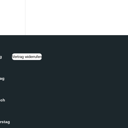
g
Vertrag widerrufen
tag
och
rstag