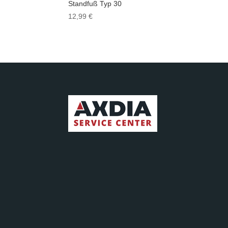
Standfuß Typ 30
12,99
€