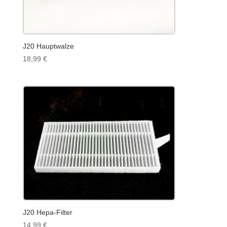
J20 Hauptwalze
18,99
€
J20 Hepa-Filter
14,99
€