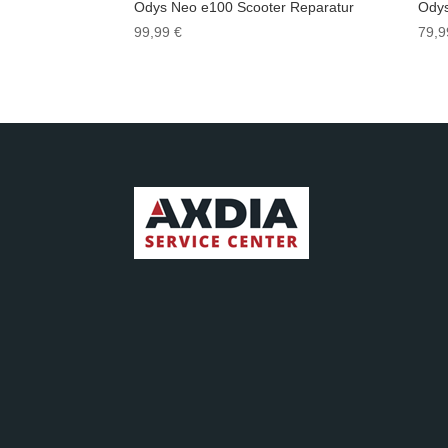
Odys Neo e100 Scooter Reparatur
Odys
99,99
€
79,