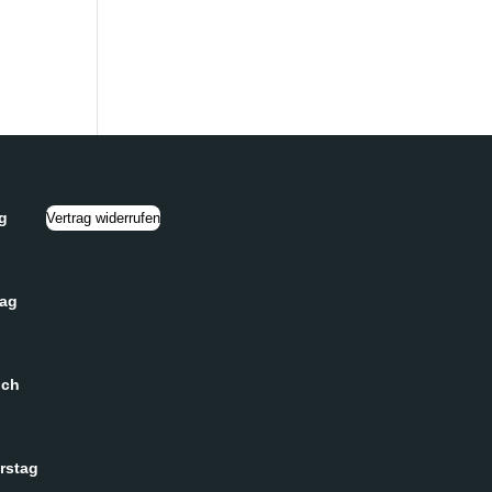
g
Vertrag widerrufen
tag
och
rstag