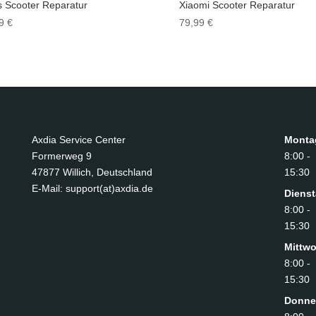
 Scooter Reparatur
Xiaomi Scooter Reparatur
99
€
79,99
€
Axdia Service Center
Monta
Formerweg 9
8:00 -
47877 Willich
,
Deutschland
15:30
E-Mail: support(at)axdia.de
Diens
8:00 -
15:30
Mittw
8:00 -
15:30
Donne