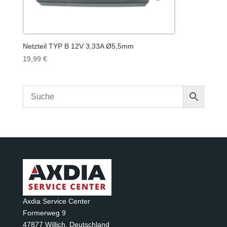
Netzteil TYP B 12V 3,33A Ø5,5mm
19,99
€
Axdia Service Center
Formerweg 9
47877 Willich
,
Deutschland