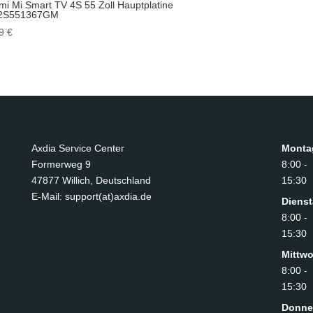
mi Mi Smart TV 4S 55 Zoll Hauptplatine
2S551367GM
99
€
Axdia Service Center
Monta
Formerweg 9
8:00 -
47877 Willich
,
Deutschland
15:30
E-Mail: support(at)axdia.de
Diens
8:00 -
15:30
Mittw
8:00 -
15:30
Donne