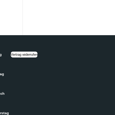
g
Vertrag widerrufen
tag
och
rstag