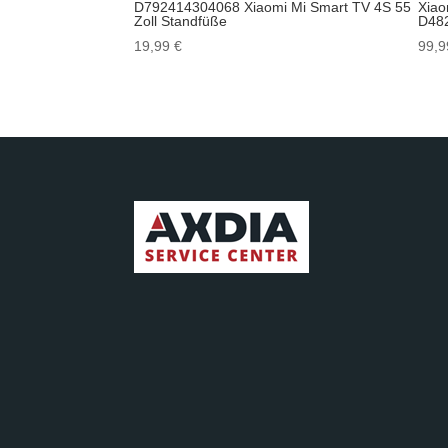
D792414304068 Xiaomi Mi Smart TV 4S 55
Xiao
Zoll Standfüße
D48
19,99
€
99,