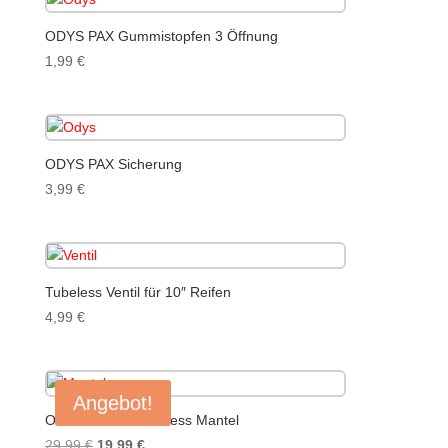
ODYS PAX Gummistopfen 3 Öffnung
1,99
€
ODYS PAX Sicherung
3,99
€
Tubeless Ventil für 10″ Reifen
4,99
€
Angebot!
ODYS PAX 9″ Tubeless Mantel
Ursprünglicher
Aktueller
29,99
€
19,99
€