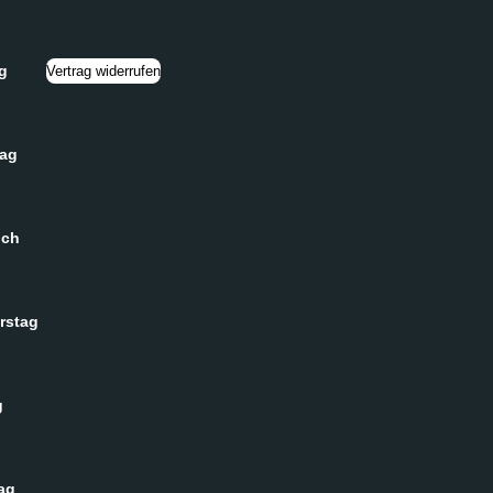
g
Vertrag widerrufen
tag
och
rstag
g
ag