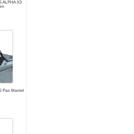
YS ALPHA X3
en
S Pax Mantel