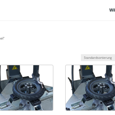
Wi
el“