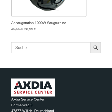
Absaugstation 1000W Saugturbine
Ursprünglicher
Aktueller
49,99
€
28,99
€
Preis
Preis
war:
ist:
49,99 €
28,99 €.
Axdia Service Center
Formerweg 9
47877 Willich
,
Deutschland