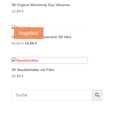
S8 Original Wischmop Duo Vibrarise
12,99
€
Angebot!
Original Schmutzwassertank S8 Ultra
Ursprünglicher
Aktueller
50,00
€
19,99
€
Preis
Preis
war:
ist:
50,00 €
19,99 €.
S8 Staubbehälter mit Filter
29,99
€