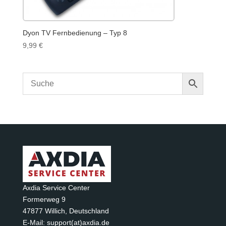
Dyon TV Fernbedienung – Typ 8
9,99
€
Axdia Service Center
Formerweg 9
47877 Willich
,
Deutschland
E-Mail: support(at)axdia.de