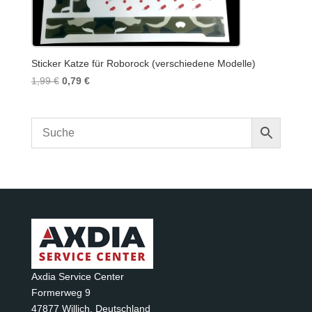
Sticker Katze für Roborock (verschiedene Modelle)
Ursprünglicher
Aktueller
1,99
€
0,79
€
Preis
Preis
war:
ist:
1,99 €
0,79 €.
Axdia Service Center
Formerweg 9
47877 Willich
,
Deutschland