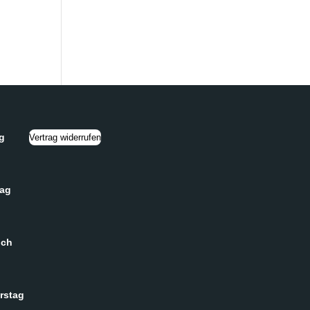
g
Vertrag widerrufen
tag
och
rstag