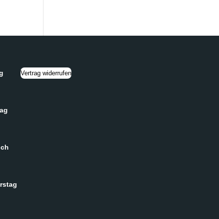
g
Vertrag widerrufen
tag
och
rstag