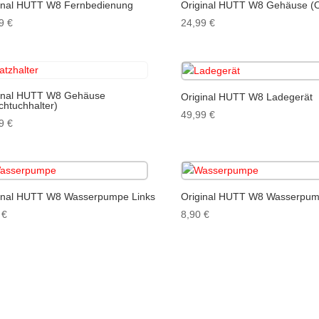
inal HUTT W8 Fernbedienung
Original HUTT W8 Gehäuse (O
99
€
24,99
€
inal HUTT W8 Gehäuse
Original HUTT W8 Ladegerät
chtuchhalter)
49,99
€
99
€
inal HUTT W8 Wasserpumpe Links
Original HUTT W8 Wasserpum
0
€
8,90
€