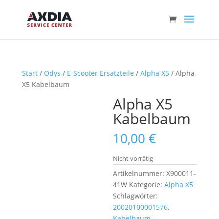
Start
/
Odys
/
E-Scooter Ersatzteile
/
Alpha X5
/ Alpha
X5 Kabelbaum
Alpha X5
Kabelbaum
10,00
€
Nicht vorrätig
Artikelnummer:
X900011-
41W
Kategorie:
Alpha X5
Schlagwörter:
20020100001576
,
Kabelbaum