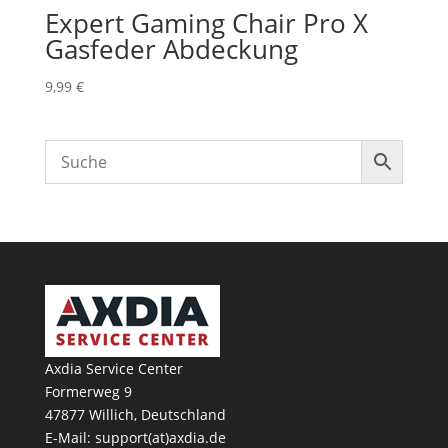
Expert Gaming Chair Pro X
Gasfeder Abdeckung
9,99
€
Axdia Service Center
Formerweg 9
47877 Willich
,
Deutschland
E-Mail: support(at)axdia.de