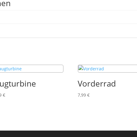
nen
ugturbine
Vorderrad
99
€
7,99
€