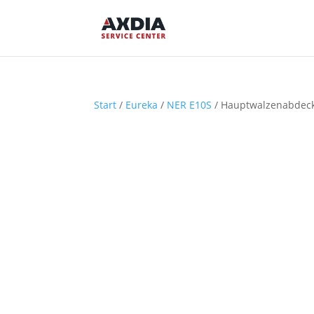
Start
/
Eureka
/
NER E10S
/ Hauptwalzenabdec