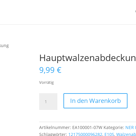
kung
Hauptwalzenabdeckun
9,99
€
Vorrätig
Hauptwalzenabdeckung
In den Warenkorb
Menge
Artikelnummer:
EA100001-07W
Kategorie:
NER 
Schlagwörter:
12175000096282
,
E10S
,
Walzena