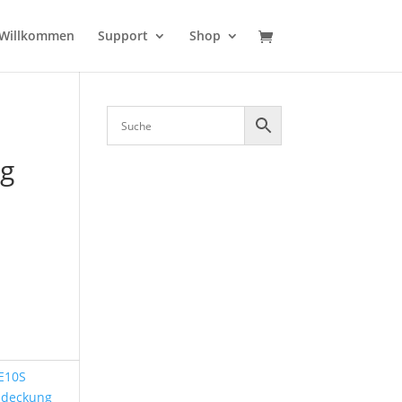
Willkommen
Support
Shop
g
E10S
bdeckung