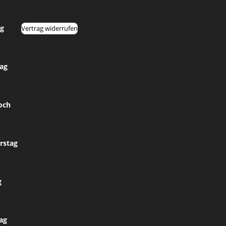
g
Vertrag widerrufen
tag
och
rstag
g
ag