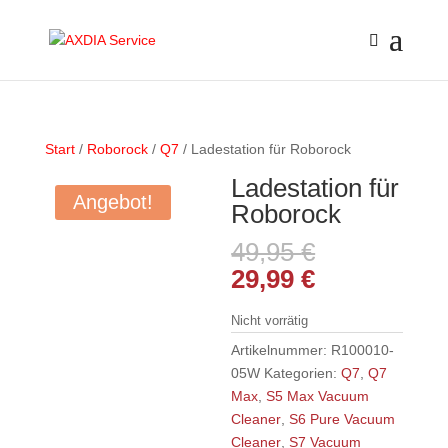
Start
/
Roborock
/
Q7
/ Ladestation für Roborock
Ladestation für
Angebot!
Roborock
Ursprüngli
49,95
€
Preis
Aktueller
29,99
€
war:
Preis
49,95 €
ist:
Nicht vorrätig
29,99 €.
Artikelnummer:
R100010-
05W
Kategorien:
Q7
,
Q7
Max
,
S5 Max Vacuum
Cleaner
,
S6 Pure Vacuum
Cleaner
,
S7 Vacuum