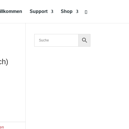
illkommen
Support
Shop
ch)
en