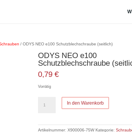
W
Schrauben
/ ODYS NEO e100 Schutzblechschraube (seitlich)
ODYS NEO e100
Schutzblechschraube (seitli
0,79
€
Vorrätig
ODYS
In den Warenkorb
NEO
e100
Schutzblechschraube
(seitlich)
Artikelnummer:
X900006-75W
Kategorie:
Schraub