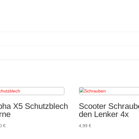
pha X5 Schutzblech
Scooter Schraube
rne
den Lenker 4x
00
€
4,99
€