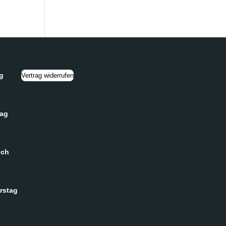
g
Vertrag widerrufen
tag
och
rstag