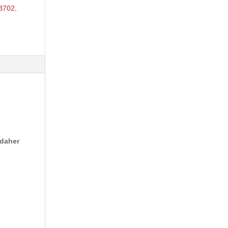
B702
,
 daher