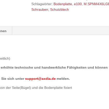
Menge
Schlagwörter:
Bodenplatte
,
e100
,
M.SPNM4X6LG
Schrauben
,
Schutzblech
onen
itlich)
rn erhöhte technische und handwerkliche Fähigkeiten und können
 Sie sich unter
support@axdia.de
melden.
on der Seite(Bügel) und die Bodenplatte fixiert