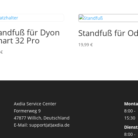
andfuß für Dyon
Standfuß für O
art 32 Pro
19,99
€
9
€
Axdia Service Center
Monta
Formerweg 9
8:00 -
47877 Willich
,
Deutschland
15:30
E-Mail: support(at)axdia.de
Diens
8:00 -