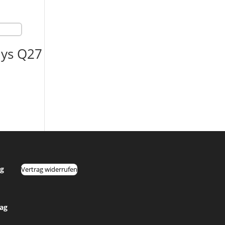
dys Q27
g
Vertrag widerrufen
tag