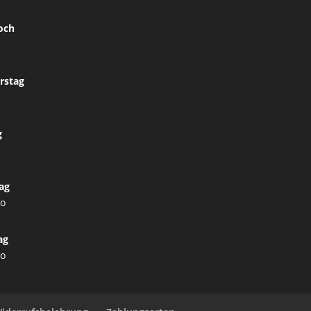
och
rstag
g
ag
lo
ag
lo