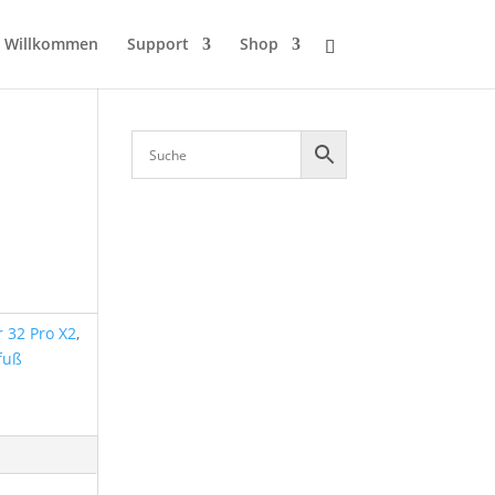
Willkommen
Support
Shop
r 32 Pro X2
,
fuß