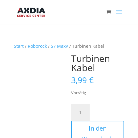
Start
/
Roborock
/
S7 MaxV
/ Turbinen Kabel
Turbinen
Kabel
3,99
€
Vorrätig
Turbinen
Kabel
Menge
In den