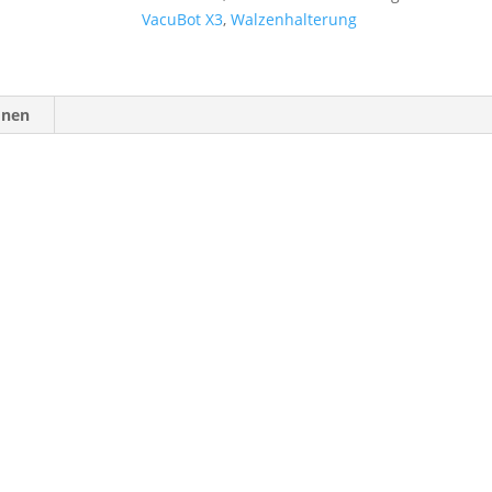
VacuBot X3
,
Walzenhalterung
onen