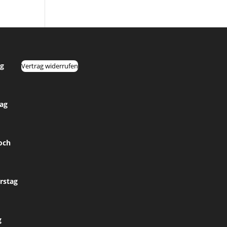
g
Vertrag widerrufen
tag
och
rstag
g